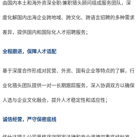
由国内本土和海外资深
全职
/兼职
猎头顾问组
成
服务团队，深
度化解
国内出海
企业跨
地域
、跨文化、跨语言招聘的
多种需求
差异
，
提供国内和国际化人才招聘服务
；
全程跟进，保障人才适配
基于深度合作形成对民营、外资、国有企业等特点的
了解
，
行
业化
猎头团队
提供一对一长期
跟踪
服务，深入协调
双方
以确保
人选与企业文化融合，提升人才稳定
性和
适应
性
；
诚信经营，严守保密底线