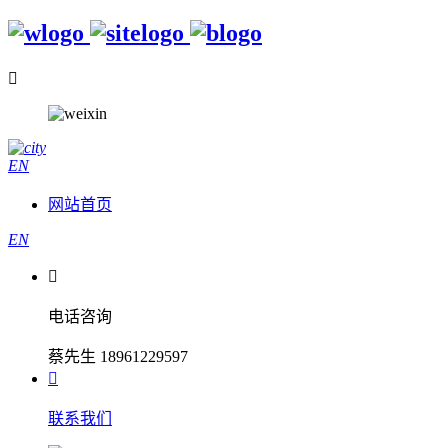

EN
网站首页
EN

电话咨询
蔡先生 18961229597

联系我们