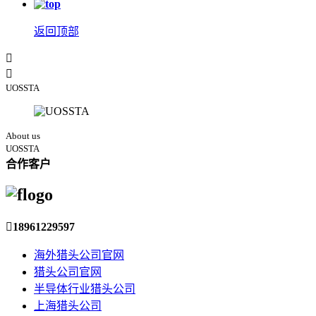
返回顶部


UOSSTA
About us
UOSSTA
合作客户

18961229597
海外猎头公司官网
猎头公司官网
半导体行业猎头公司
上海猎头公司