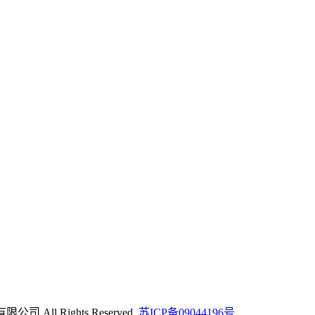
 All Rights Reserved.
苏ICP备09044196号